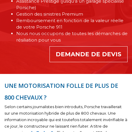
Assistance Prestige (jusqu’à un garage spécialisé
Porsche)
Gestion des sinistres Premium
Remboursement en fonction de la valeur réelle
de votre Porsche 911
Nous nous occupons de toutes les démarches de
résiliation pour vous
DEMANDE DE DEVIS
UNE MOTORISATION FOLLE DE PLUS DE
800 CHEVAUX ?
Selon certains journalistes bien introduits, Porsche travaillerait
sur une motorisation hybride de plus de 800 chevaux. Une
information incroyable qui est toutefois totalement invérifiable à
ce jour, le constructeur ne laissant rien fuiter. A titre de