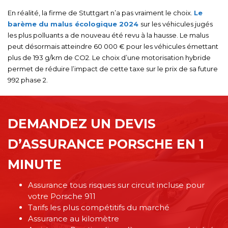
En réalité, la firme de Stuttgart n’a pas vraiment le choix.
Le
barème du malus écologique 2024
sur les véhicules jugés
les plus polluants a de nouveau été revu à la hausse. Le malus
peut désormais atteindre 60 000 € pour les véhicules émettant
plus de 193 g/km de CO2. Le choix d’une motorisation hybride
permet de réduire l’impact de cette taxe sur le prix de sa future
992 phase 2.
DEMANDEZ UN DEVIS
D’ASSURANCE PORSCHE EN 1
MINUTE
Assurance tous risques sur circuit incluse pour
votre Porsche 911
Tarifs les plus compétitifs du marché
Assurance au kilomètre