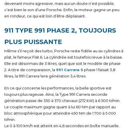
devenant moins agressive, mais aucun doute n’est possible,
c’est bien le son d’une Porsche. Enfin, le moteur gagne un peu
en rondeur, ce qui est loin d’être déplaisant.
911 TYPE 991 PHASE 2, TOUJOURS
PLUS PUISSANTE
Même s’il reçoit des turbo, Porsche reste fidèle au six cylindres à
plat, le fameux Flat 6. La cylindrée est toutefois revue à la baisse.
Elle est désormais de 3 litres, quel que soit le modèle de phase
2. A titre de comparaison, la
991 Carrera S
phase 1 faisait 3,8
litres, la 991 Carrera 1ere génération 3,4 litres.
En ce qui concerne les performances, la belle sportive est
toujours plus rageuse. Ainsi, la Type 991 Carrera seconde
génération passe de 350 à 370 chevaux (272 kW) à 6 500 tr/min.
Le couple maximum gagne quant à lui 60 Nm par rapport au
bloc atmosphérique pour atteindre 450 Nm de 1 700 à 5 000
tr/min.
Le 0 à 100 km/h est atteint en 4,6 secondes en boîte manuelle.