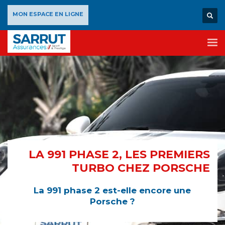
×
MON ESPACE EN LIGNE
LA 991 PHASE 2, LES PREMIERS
TURBO CHEZ PORSCHE
La 991 phase 2 est-elle encore une
Porsche ?