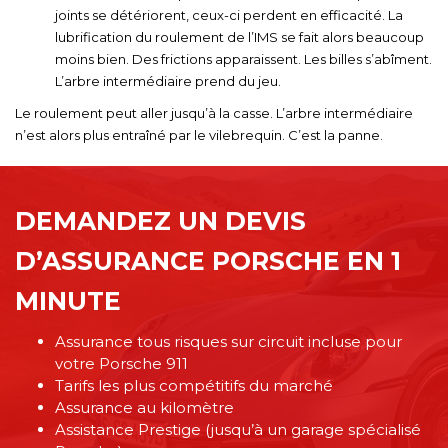
joints se détériorent, ceux-ci perdent en efficacité. La
lubrification du roulement de l’IMS se fait alors beaucoup
moins bien. Des frictions apparaissent. Les billes s’abîment.
L’arbre intermédiaire prend du jeu.
Le roulement peut aller jusqu’à la casse. L’arbre intermédiaire
n’est alors plus entraîné par le vilebrequin. C’est la panne.
DEMANDEZ UN DEVIS
D’ASSURANCE PORSCHE EN 1
MINUTE
Assurance tous risques sur circuit incluse pour
votre Porsche 911
Tarifs les plus compétitifs du marché
Assurance au kilomètre
Assistance Prestige (jusqu’à un garage spécialisé