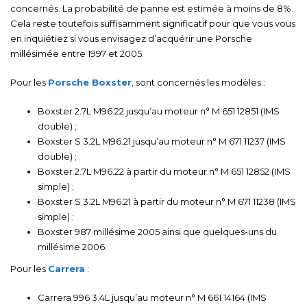
concernés. La probabilité de panne est estimée à moins de 8%.
Cela reste toutefois suffisamment significatif pour que vous vous
en inquiétiez si vous envisagez d’acquérir une Porsche
millésimée entre 1997 et 2005.
Pour les
Porsche Boxster
, sont concernés les modèles :
Boxster 2.7L M96.22 jusqu’au moteur n° M 651 12851 (IMS
double) ;
Boxster S 3.2L M96.21 jusqu’au moteur n° M 671 11237 (IMS
double) ;
Boxster 2.7L M96.22 à partir du moteur n° M 651 12852 (IMS
simple) ;
Boxster S 3.2L M96.21 à partir du moteur n° M 671 11238 (IMS
simple) ;
Boxster 987 millésime 2005 ainsi que quelques-uns du
millésime 2006.
Pour les
Carrera
:
Carrera 996 3.4L jusqu’au moteur n° M 661 14164 (IMS