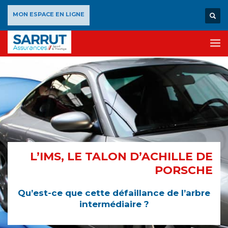
×
MON ESPACE EN LIGNE
L’IMS, LE TALON D’ACHILLE DE
PORSCHE
Qu’est-ce que cette défaillance de l’arbre
intermédiaire ?