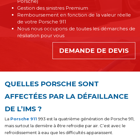
Porsche)
Gestion des sinistres Premium
Remboursement en fonction de la valeur réelle
de votre Porsche 911
Nous nous occupons de toutes les démarches de
résiliation pour vous
DEMANDE DE DEVIS
QUELLES PORSCHE SONT
AFFECTÉES PAR LA DÉFAILLANCE
DE L’IMS ?
La
Porsche 911
993 est la quatrième génération de Porsche 911,
mais surtout la dernière à être refroidie par air. C’est avec le
refroidissement à eau que les difficultés apparaissent.